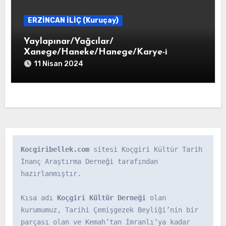
ERZİNCAN İLİÇ (Kuruçay)
Yaylapınar/Yağcılar/
Xanege/Haneke/Hanege/Karye-i
Haneke
11 Nisan 2024
Kocgiribellek.com
 sitesi Koçgiri Kültür Tarih 
İnanç Araştırma Derneği tarafından 
hazırlanmıştır.

Kısa adı 
Koçgiri Kültür Derneği
 olan 
kurumumuz, Tarihi Çemişgezek Beyliği’nin bir 
parçası olan ve Kemah’tan İmranlı’ya kadar 