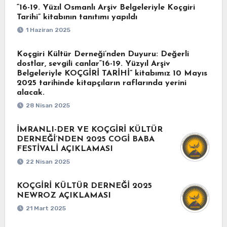
“16-19. Yüzıl Osmanlı Arşiv Belgeleriyle Koçgiri
Tarihi” kitabının tanıtımı yapıldı
1 Haziran 2025
Koçgiri Kültür Derneği’nden Duyuru: Değerli
dostlar, sevgili canlar“16-19. Yüzyıl Arşiv
Belgeleriyle KOÇGİRİ TARİHİ” kitabımız 10 Mayıs
2025 tarihinde kitapçıların raflarında yerini
alacak.
28 Nisan 2025
İMRANLI-DER VE KOÇGİRİ KÜLTÜR
DERNEĞİ’NDEN 2025 COGİ BABA
FESTİVALİ AÇIKLAMASI
22 Nisan 2025
KOÇGİRİ KÜLTÜR DERNEĞİ 2025
NEWROZ AÇIKLAMASI
21 Mart 2025