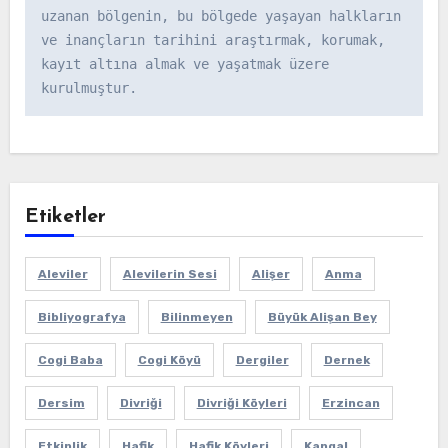
uzanan bölgenin, bu bölgede yaşayan halkların 
ve inançların tarihini araştırmak, korumak, 
kayıt altına almak ve yaşatmak üzere 
kurulmuştur.
Etiketler
Aleviler
Alevilerin Sesi
Alişer
Anma
Bibliyografya
Bilinmeyen
Büyük Alişan Bey
Cogi Baba
Cogi Köyü
Dergiler
Dernek
Dersim
Divriği
Divriği Köyleri
Erzincan
Etkinlik
Hafik
Hafik Köyleri
Kangal