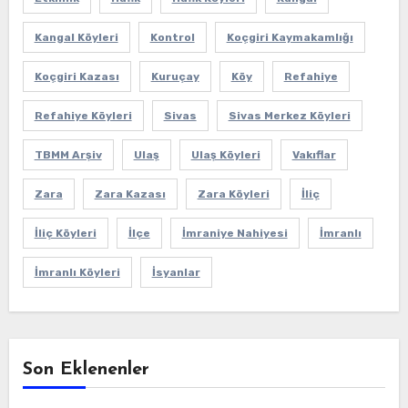
Kangal Köyleri
Kontrol
Koçgiri Kaymakamlığı
Koçgiri Kazası
Kuruçay
Köy
Refahiye
Refahiye Köyleri
Sivas
Sivas Merkez Köyleri
TBMM Arşiv
Ulaş
Ulaş Köyleri
Vakıflar
Zara
Zara Kazası
Zara Köyleri
İliç
İliç Köyleri
İlçe
İmraniye Nahiyesi
İmranlı
İmranlı Köyleri
İsyanlar
Son Eklenenler