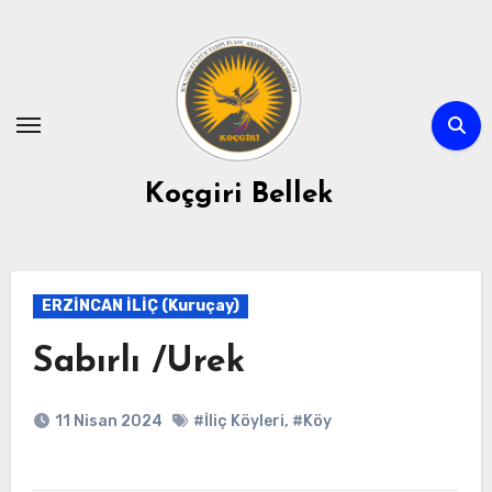
Skip
to
content
Koçgiri Bellek
ERZİNCAN İLİÇ (Kuruçay)
Sabırlı /Urek
11 Nisan 2024
#İliç Köyleri
,
#Köy