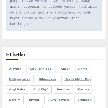
parçası olan ve Kemah’tan İmranlı’ya kadar 
uzanan bölgenin, bu bölgede yaşayan halkların 
ve inançların tarihini araştırmak, korumak, 
kayıt altına almak ve yaşatmak üzere 
kurulmuştur.
Etiketler
Aleviler
Alevilerin Sesi
Alişer
Anma
Bibliyografya
Bilinmeyen
Büyük Alişan Bey
Cogi Baba
Cogi Köyü
Dergiler
Dernek
Dersim
Divriği
Divriği Köyleri
Erzincan