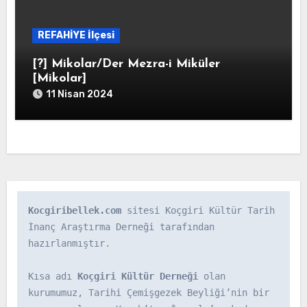
REFAHİYE İlçesi
[?] Mikolar/Der Mezra-i Miküler
[Mikolar]
11 Nisan 2024
Kocgiribellek.com
 sitesi Koçgiri Kültür Tarih 
İnanç Araştırma Derneği tarafından 
hazırlanmıştır.

Kısa adı 
Koçgiri Kültür Derneği
 olan 
kurumumuz, Tarihi Çemişgezek Beyliği’nin bir 