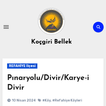
Skip
to
content
Koçgiri Bellek
REFAHİYE İlçesi
Pınaryolu/Divir/Karye-i
Divir
10 Nisan 2024
#Köy
,
#Refahiye Köyleri