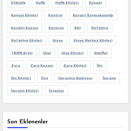
Etkinlik
Hafik
Hafik Köyleri
Kangal
Kangal Köyleri
Kontrol
Koçgiri Kaymakamlığı
Koçgiri Kazası
Kuruçay
Köy
Refahiye
Refahiye Köyleri
Sivas
Sivas Merkez Köyleri
TBMM Arşiv
Ulaş
Ulaş Köyleri
Vakıflar
Zara
Zara Kazası
Zara Köyleri
İliç
İliç Köyleri
İlçe
İmraniye Nahiyesi
İmranlı
İmranlı Köyleri
İsyanlar
Son Eklenenler