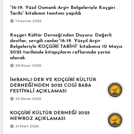
“16-19. Yüzıl Osmanlı Arşiv Belgeleriyle Koçgiri
Tarihi” kitabının tanıtımı yapıldı
1 Haziran 2025
Koçgiri Kültür Derneği’nden Duyuru: Değerli
dostlar, sevgili canlar“16-19. Yüzyıl Arşiv
Belgeleriyle KOÇGİRİ TARİHİ” kitabımız 10 Mayıs
2025 tarihinde kitapçıların raflarında yerini
alacak.
28 Nisan 2025
İMRANLI-DER VE KOÇGİRİ KÜLTÜR
DERNEĞİ’NDEN 2025 COGİ BABA
FESTİVALİ AÇIKLAMASI
22 Nisan 2025
KOÇGİRİ KÜLTÜR DERNEĞİ 2025
NEWROZ AÇIKLAMASI
21 Mart 2025