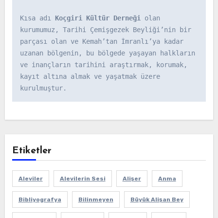
Kısa adı 
Koçgiri Kültür Derneği
 olan 
kurumumuz, Tarihi Çemişgezek Beyliği’nin bir 
parçası olan ve Kemah’tan İmranlı’ya kadar 
uzanan bölgenin, bu bölgede yaşayan halkların 
ve inançların tarihini araştırmak, korumak, 
kayıt altına almak ve yaşatmak üzere 
kurulmuştur.
Etiketler
Aleviler
Alevilerin Sesi
Alişer
Anma
Bibliyografya
Bilinmeyen
Büyük Alişan Bey