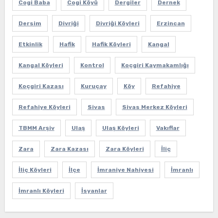
Cogi Baba
Cogi Köyü
Dergiler
Dernek
Dersim
Divriği
Divriği Köyleri
Erzincan
Etkinlik
Hafik
Hafik Köyleri
Kangal
Kangal Köyleri
Kontrol
Koçgiri Kaymakamlığı
Koçgiri Kazası
Kuruçay
Köy
Refahiye
Refahiye Köyleri
Sivas
Sivas Merkez Köyleri
TBMM Arşiv
Ulaş
Ulaş Köyleri
Vakıflar
Zara
Zara Kazası
Zara Köyleri
İliç
İliç Köyleri
İlçe
İmraniye Nahiyesi
İmranlı
İmranlı Köyleri
İsyanlar