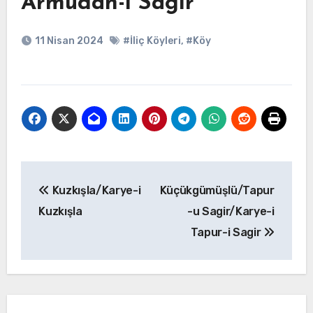
Armudan-ı Sagir
11 Nisan 2024
#İliç Köyleri
,
#Köy
Yazı
Kuzkışla/Karye-i
Küçükgümüşlü/Tapur
gezinmesi
Kuzkışla
-u Sagir/Karye-i
Tapur-i Sagir