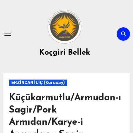
Skip
to
content
Koçgiri Bellek
ERZİNCAN İLİÇ (Kuruçay)
Küçükarmutlu/Armudan-ı
Sagir/Pork
Armıdan/Karye-i