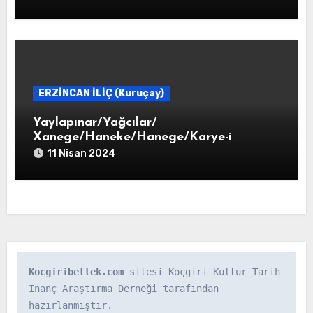
ERZİNCAN İLİÇ (Kuruçay)
Yaylapınar/Yağcılar/
Xanege/Haneke/Hanege/Karye-i
Haneke
11 Nisan 2024
Kocgiribellek.com
 sitesi Koçgiri Kültür Tarih 
İnanç Araştırma Derneği tarafından 
hazırlanmıştır.
