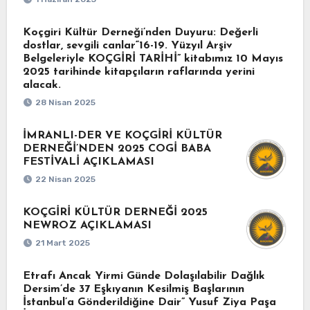
Koçgiri Kültür Derneği’nden Duyuru: Değerli
dostlar, sevgili canlar“16-19. Yüzyıl Arşiv
Belgeleriyle KOÇGİRİ TARİHİ” kitabımız 10 Mayıs
2025 tarihinde kitapçıların raflarında yerini
alacak.
28 Nisan 2025
İMRANLI-DER VE KOÇGİRİ KÜLTÜR
DERNEĞİ’NDEN 2025 COGİ BABA
FESTİVALİ AÇIKLAMASI
22 Nisan 2025
KOÇGİRİ KÜLTÜR DERNEĞİ 2025
NEWROZ AÇIKLAMASI
21 Mart 2025
Etrafı Ancak Yirmi Günde Dolaşılabilir Dağlık
Dersim’de 37 Eşkıyanın Kesilmiş Başlarının
İstanbul’a Gönderildiğine Dair” Yusuf Ziya Paşa