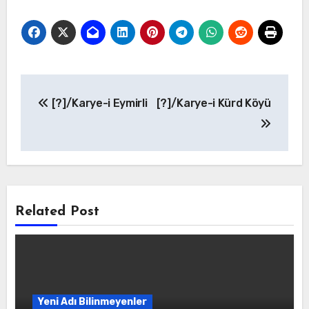
Yazı
[?]/Karye-i Eymirli
[?]/Karye-i Kürd Köyü
gezinmesi
Related Post
Yeni Adı Bilinmeyenler