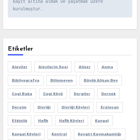
kayıt altına almak ve yaşatmak üzere 
kurulmuştur.
Etiketler
Aleviler
Alevilerin Sesi
Alişer
Anma
Bibliyografya
Bilinmeyen
Büyük Alişan Bey
Cogi Baba
Cogi Köyü
Dergiler
Dernek
Dersim
Divriği
Divriği Köyleri
Erzincan
Etkinlik
Hafik
Hafik Köyleri
Kangal
Kangal Köyleri
Kontrol
Koçgiri Kaymakamlığı