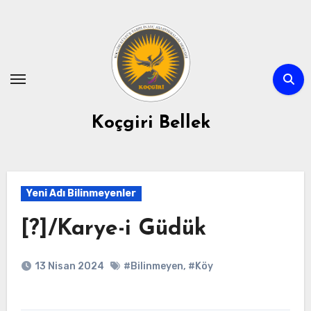
Skip
to
content
Koçgiri Bellek
Yeni Adı Bilinmeyenler
[?]/Karye-i Güdük
13 Nisan 2024
#Bilinmeyen
,
#Köy