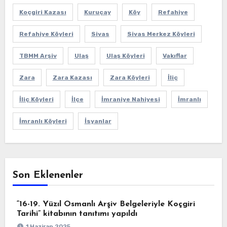
Koçgiri Kazası
Kuruçay
Köy
Refahiye
Refahiye Köyleri
Sivas
Sivas Merkez Köyleri
TBMM Arşiv
Ulaş
Ulaş Köyleri
Vakıflar
Zara
Zara Kazası
Zara Köyleri
İliç
İliç Köyleri
İlçe
İmraniye Nahiyesi
İmranlı
İmranlı Köyleri
İsyanlar
Son Eklenenler
“16-19. Yüzıl Osmanlı Arşiv Belgeleriyle Koçgiri
Tarihi” kitabının tanıtımı yapıldı
1 Haziran 2025