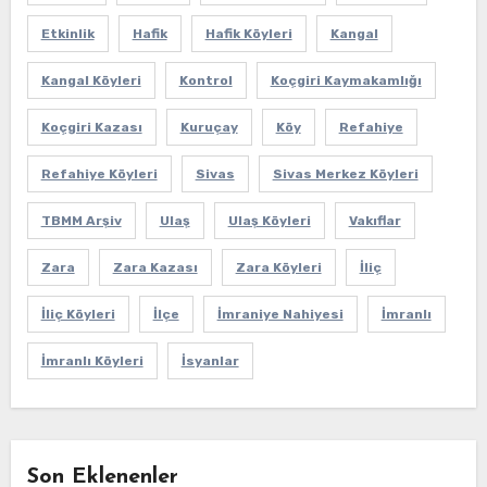
Etkinlik
Hafik
Hafik Köyleri
Kangal
Kangal Köyleri
Kontrol
Koçgiri Kaymakamlığı
Koçgiri Kazası
Kuruçay
Köy
Refahiye
Refahiye Köyleri
Sivas
Sivas Merkez Köyleri
TBMM Arşiv
Ulaş
Ulaş Köyleri
Vakıflar
Zara
Zara Kazası
Zara Köyleri
İliç
İliç Köyleri
İlçe
İmraniye Nahiyesi
İmranlı
İmranlı Köyleri
İsyanlar
Son Eklenenler