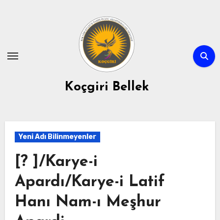
Skip
to
content
Koçgiri Bellek
Yeni Adı Bilinmeyenler
[? ]/Karye-i
Apardı/Karye-i Latif
Hanı Nam-ı Meşhur