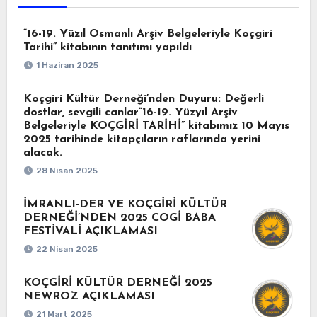
“16-19. Yüzıl Osmanlı Arşiv Belgeleriyle Koçgiri
Tarihi” kitabının tanıtımı yapıldı
1 Haziran 2025
Koçgiri Kültür Derneği’nden Duyuru: Değerli
dostlar, sevgili canlar“16-19. Yüzyıl Arşiv
Belgeleriyle KOÇGİRİ TARİHİ” kitabımız 10 Mayıs
2025 tarihinde kitapçıların raflarında yerini
alacak.
28 Nisan 2025
İMRANLI-DER VE KOÇGİRİ KÜLTÜR
DERNEĞİ’NDEN 2025 COGİ BABA
FESTİVALİ AÇIKLAMASI
22 Nisan 2025
KOÇGİRİ KÜLTÜR DERNEĞİ 2025
NEWROZ AÇIKLAMASI
21 Mart 2025