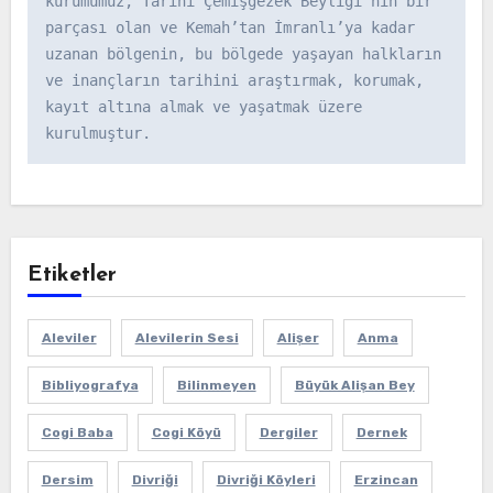
kurumumuz, Tarihi Çemişgezek Beyliği’nin bir 
parçası olan ve Kemah’tan İmranlı’ya kadar 
uzanan bölgenin, bu bölgede yaşayan halkların 
ve inançların tarihini araştırmak, korumak, 
kayıt altına almak ve yaşatmak üzere 
kurulmuştur.
Etiketler
Aleviler
Alevilerin Sesi
Alişer
Anma
Bibliyografya
Bilinmeyen
Büyük Alişan Bey
Cogi Baba
Cogi Köyü
Dergiler
Dernek
Dersim
Divriği
Divriği Köyleri
Erzincan