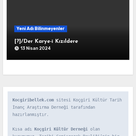
Yeni Adı Bilinmeyenler
[?]/Der Karye-i Kızıldere
13 Nisan 2024
Kocgiribellek.com
 sitesi Koçgiri Kültür Tarih 
İnanç Araştırma Derneği tarafından 
hazırlanmıştır.

Kısa adı 
Koçgiri Kültür Derneği
 olan 