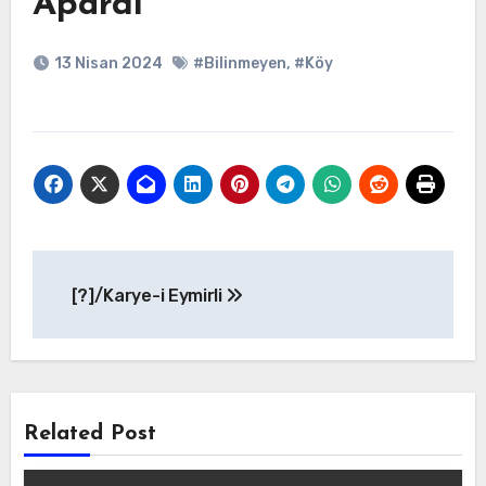
Apardi
13 Nisan 2024
#Bilinmeyen
,
#Köy
Yazı
[?]/Karye-i Eymirli
gezinmesi
Related Post