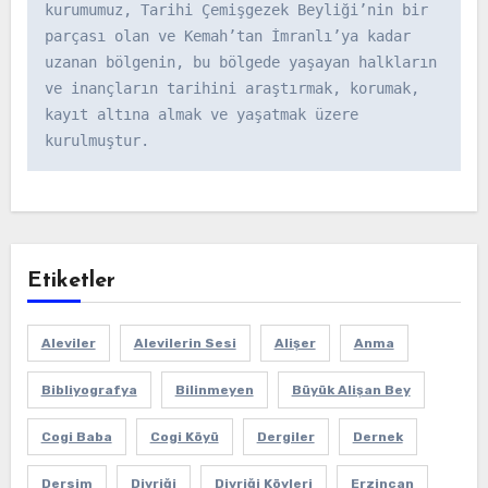
kurumumuz, Tarihi Çemişgezek Beyliği’nin bir 
parçası olan ve Kemah’tan İmranlı’ya kadar 
uzanan bölgenin, bu bölgede yaşayan halkların 
ve inançların tarihini araştırmak, korumak, 
kayıt altına almak ve yaşatmak üzere 
kurulmuştur.
Etiketler
Aleviler
Alevilerin Sesi
Alişer
Anma
Bibliyografya
Bilinmeyen
Büyük Alişan Bey
Cogi Baba
Cogi Köyü
Dergiler
Dernek
Dersim
Divriği
Divriği Köyleri
Erzincan