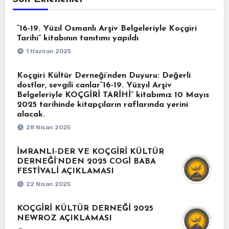
“16-19. Yüzıl Osmanlı Arşiv Belgeleriyle Koçgiri
Tarihi” kitabının tanıtımı yapıldı
1 Haziran 2025
Koçgiri Kültür Derneği’nden Duyuru: Değerli
dostlar, sevgili canlar“16-19. Yüzyıl Arşiv
Belgeleriyle KOÇGİRİ TARİHİ” kitabımız 10 Mayıs
2025 tarihinde kitapçıların raflarında yerini
alacak.
28 Nisan 2025
İMRANLI-DER VE KOÇGİRİ KÜLTÜR
DERNEĞİ’NDEN 2025 COGİ BABA
FESTİVALİ AÇIKLAMASI
22 Nisan 2025
KOÇGİRİ KÜLTÜR DERNEĞİ 2025
NEWROZ AÇIKLAMASI