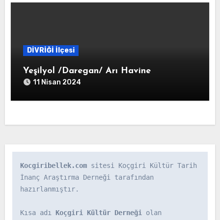
DİVRİĞİ İlçesi
Yeşilyol /Daregan/ Arı Havine
11 Nisan 2024
Kocgiribellek.com
 sitesi Koçgiri Kültür Tarih 
İnanç Araştırma Derneği tarafından 
hazırlanmıştır.

Kısa adı 
Koçgiri Kültür Derneği
 olan 