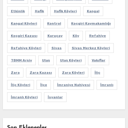
Etkinlik
Hafik
Hafik Köyleri
Kangal
Kangal Köyleri
Kontrol
Koçgiri Kaymakamlığı
Koçgiri Kazası
Kuruçay
Köy
Refahiye
Refahiye Köyleri
Sivas
Sivas Merkez Köyleri
TBMM Arşiv
Ulaş
Ulaş Köyleri
Vakıflar
Zara
Zara Kazası
Zara Köyleri
İliç
İliç Köyleri
İlçe
İmraniye Nahiyesi
İmranlı
İmranlı Köyleri
İsyanlar
Son Eklenenler