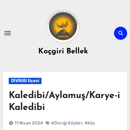
Skip
to
content
Koçgiri Bellek
DİVRİĞİ İlçesi
Kaledibi/Aylamuş/Karye-i
Kaledibi
11 Nisan 2024
#Divriği Köyleri
,
#Köy