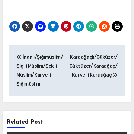
Yazı
İnanlı/Şığımüslim/
Karaağaçlı/Çüküzer/
gezinmesi
Şig-i Müslim/Şek-i
Çüksüzer/Karaağaç/
Müslim/Karye-i
Karye-i Karaağaç
Şığımüslim
Related Post