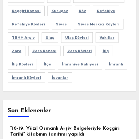
Koçgiri Kazası
Kuruçay
Köy
Refahiye
Refahiye Köyleri
Sivas
Sivas Merkez Köyleri
TBMM Arşiv
Ulaş
Ulaş Köyleri
Vakıflar
Zara
Zara Kazası
Zara Köyleri
İliç
İliç Köyleri
İlçe
İmraniye Nahiyesi
İmranlı
İmranlı Köyleri
İsyanlar
Son Eklenenler
“16-19. Yüzıl Osmanlı Arşiv Belgeleriyle Koçgiri
Tarihi” kitabının tanıtımı yapıldı