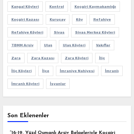
Kangal Köyleri
Kontrol
Koçgiri Kaymakamlığı
Koçgiri Kazası
Kuruçay
Köy
Refahiye
Refahiye Köyleri
Sivas
Sivas Merkez Köyleri
TBMM Arşiv
Ulaş
Ulaş Köyleri
Vakıflar
Zara
Zara Kazası
Zara Köyleri
İliç
İliç Köyleri
İlçe
İmraniye Nahiyesi
İmranlı
İmranlı Köyleri
İsyanlar
Son Eklenenler
“16-19. Yüzıl Osmanlı Arşiv Belgeleriyle Koçgiri