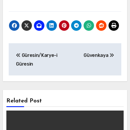
Yazı
Güresin/Karye-i
Güvenkaya
gezinmesi
Güresin
Related Post