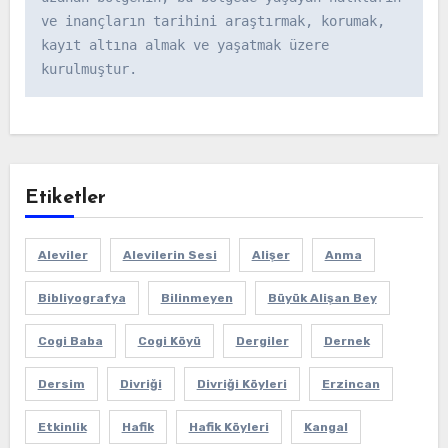
ve inançların tarihini araştırmak, korumak, 
kayıt altına almak ve yaşatmak üzere 
kurulmuştur.
Etiketler
Aleviler
Alevilerin Sesi
Alişer
Anma
Bibliyografya
Bilinmeyen
Büyük Alişan Bey
Cogi Baba
Cogi Köyü
Dergiler
Dernek
Dersim
Divriği
Divriği Köyleri
Erzincan
Etkinlik
Hafik
Hafik Köyleri
Kangal