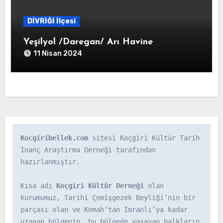
DİVRİĞİ İlçesi
Yeşilyol /Daregan/ Arı Havine
11 Nisan 2024
Kocgiribellek.com
 sitesi Koçgiri Kültür Tarih 
İnanç Araştırma Derneği tarafından 
hazırlanmıştır.

Kısa adı 
Koçgiri Kültür Derneği
 olan 
kurumumuz, Tarihi Çemişgezek Beyliği’nin bir 
parçası olan ve Kemah’tan İmranlı’ya kadar 
uzanan bölgenin, bu bölgede yaşayan halkların 