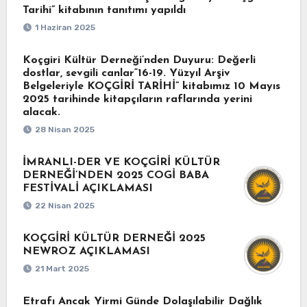
Tarihi” kitabının tanıtımı yapıldı
1 Haziran 2025
Koçgiri Kültür Derneği’nden Duyuru: Değerli
dostlar, sevgili canlar“16-19. Yüzyıl Arşiv
Belgeleriyle KOÇGİRİ TARİHİ” kitabımız 10 Mayıs
2025 tarihinde kitapçıların raflarında yerini
alacak.
28 Nisan 2025
İMRANLI-DER VE KOÇGİRİ KÜLTÜR
DERNEĞİ’NDEN 2025 COGİ BABA
FESTİVALİ AÇIKLAMASI
22 Nisan 2025
KOÇGİRİ KÜLTÜR DERNEĞİ 2025
NEWROZ AÇIKLAMASI
21 Mart 2025
Etrafı Ancak Yirmi Günde Dolaşılabilir Dağlık