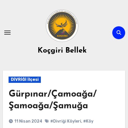
Skip
to
content
Koçgiri Bellek
DİVRİĞİ İlçesi
Gürpınar/Çamoağa/
Şamoağa/Şamuğa
11 Nisan 2024
#Divriği Köyleri
,
#Köy