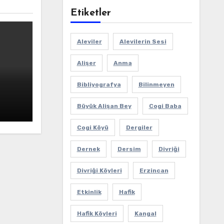
Etiketler
Aleviler
Alevilerin Sesi
Alişer
Anma
Bibliyografya
Bilinmeyen
Büyük Alişan Bey
Cogi Baba
Cogi Köyü
Dergiler
Dernek
Dersim
Divriği
Divriği Köyleri
Erzincan
Etkinlik
Hafik
Hafik Köyleri
Kangal