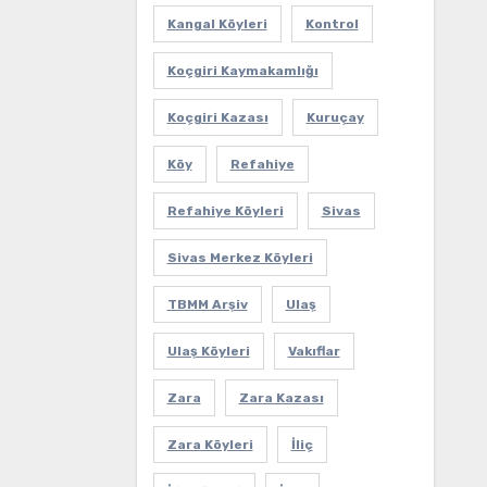
Kangal Köyleri
Kontrol
Koçgiri Kaymakamlığı
Koçgiri Kazası
Kuruçay
Köy
Refahiye
Refahiye Köyleri
Sivas
Sivas Merkez Köyleri
TBMM Arşiv
Ulaş
Ulaş Köyleri
Vakıflar
Zara
Zara Kazası
Zara Köyleri
İliç