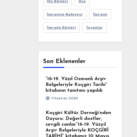
İliç Köyleri
İlçe
İmraniye Nahiyesi
İmranlı
İmranlı Köyleri
İsyanlar
Son Eklenenler
“16-19. Yüzıl Osmanlı Arşiv
Belgeleriyle Koçgiri Tarihi”
kitabının tanıtımı yapıldı
1 Haziran 2025
Koçgiri Kültür Derneği’nden
Duyuru: Değerli dostlar,
sevgili canlar“16-19. Yüzyıl
Arşiv Belgeleriyle KOÇGİRİ
TARİHİ” kitabımız 10 Mayıs