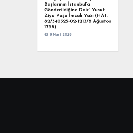
Başlarının İstanbul’a
Gönderildiğine Dair” Yusuf
Ziya Paşa İmzalı Yazı (HAT.
82/340325-02-1213/8 Ağustos
1798)
8 Mart 2025