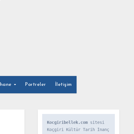
phane
Portreler
İletişim
Kocgiribellek.com
 sitesi 
Koçgiri Kültür Tarih İnanç 