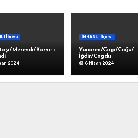
LI İlçesi
İMRANLI İlçesi
taşı/Merendi/Karye-i
Yünören/Cogi/Coğu/
di
İğdir/Cogdu
Tekkesi/Karye-i Coğdu
isan 2024
8 Nisan 2024
Tekkesi