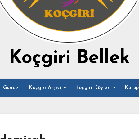
Koçgiri Bellek
Güncel
Koçgiri Arşivi
Koçgiri Köyleri
Kütü