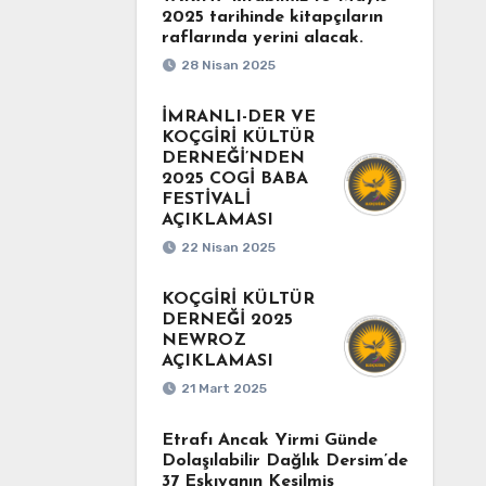
2025 tarihinde kitapçıların
raflarında yerini alacak.
28 Nisan 2025
İMRANLI-DER VE
KOÇGİRİ KÜLTÜR
DERNEĞİ’NDEN
2025 COGİ BABA
FESTİVALİ
AÇIKLAMASI
22 Nisan 2025
KOÇGİRİ KÜLTÜR
DERNEĞİ 2025
NEWROZ
AÇIKLAMASI
21 Mart 2025
Etrafı Ancak Yirmi Günde
Dolaşılabilir Dağlık Dersim’de
37 Eşkıyanın Kesilmiş