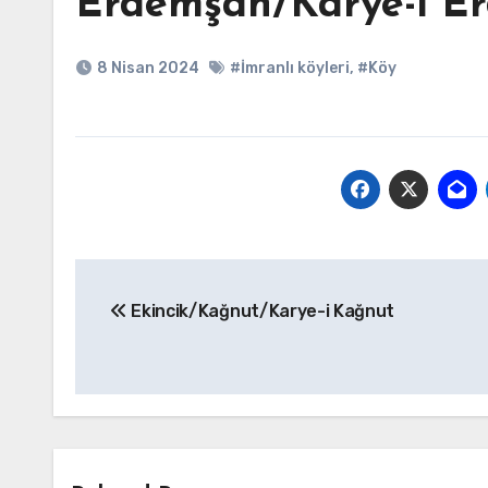
Erdemşah/Karye-i E
8 Nisan 2024
#İmranlı köyleri
,
#Köy
Yazı
Ekincik/Kağnut/Karye-i Kağnut
gezinmesi