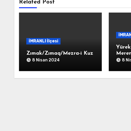
Related Post
İMRAN
İMRANLI İlçesi
Yürek
Zımak/Zımaq/Mezra-i Kuz
Meren
8 Nisan 2024
8 N