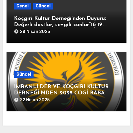
Genel
Güncel
Koçgiri Kültür Derneği’nden Duyuru:
Değerli dostlar, sevgili canlar“16-19.
Yüzyıl Arşiv Belgeleriyle KOÇGİRİ
28 Nisan 2025
TARİHİ” kitabımız 10 Mayıs 2025
tarihinde kitapçıların raflarında yerini
alacak.
Güncel
İMRANLI-DER VE KOÇGİRİ KÜLTÜR
DERNEĞİ’NDEN 2025 COGİ BABA
FESTİVALİ AÇIKLAMASI
22 Nisan 2025