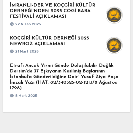
İMRANLI-DER VE KOÇGİRİ KÜLTÜR
DERNEĞİ’NDEN 2025 COGİ BABA
FESTİVALİ AÇIKLAMASI
22 Nisan 2025
KOÇGİRİ KÜLTÜR DERNEĞİ 2025
NEWROZ AÇIKLAMASI
21 Mart 2025
Etrafı Ancak Yirmi Günde Dolaşılabilir Dağlık
Dersim’de 37 Eşkıyanın Kesilmiş Başlarının
İstanbul’a Gönderildiğine Dair” Yusuf Ziya Paşa
İmzalı Yazı (HAT. 82/340325-02-1213/8 Ağustos
1798)
8 Mart 2025