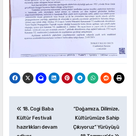
Yazı
18. Cogi Baba
“Doğamıza, Dilimize,
gezinmesi
Kültür Festivali
Kültürümüze Sahip
hazırlıkları devam
Çıkıyoruz” Yürüyüşü