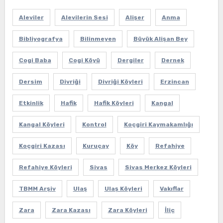
Aleviler
Alevilerin Sesi
Alişer
Anma
Bibliyografya
Bilinmeyen
Büyük Alişan Bey
Cogi Baba
Cogi Köyü
Dergiler
Dernek
Dersim
Divriği
Divriği Köyleri
Erzincan
Etkinlik
Hafik
Hafik Köyleri
Kangal
Kangal Köyleri
Kontrol
Koçgiri Kaymakamlığı
Koçgiri Kazası
Kuruçay
Köy
Refahiye
Refahiye Köyleri
Sivas
Sivas Merkez Köyleri
TBMM Arşiv
Ulaş
Ulaş Köyleri
Vakıflar
Zara
Zara Kazası
Zara Köyleri
İliç