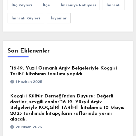
İliç Köyleri
İlçe
İmraniye Nahiyesi
İmranlı
İmranlı Köyleri
İsyanlar
Son Eklenenler
“16-19. Yüzıl Osmanlı Arşiv Belgeleriyle Koçgiri
Tarihi” kitabının tanıtımı yapıldı
1 Haziran 2025
Koçgiri Kültür Derneği’nden Duyuru: Değerli
dostlar, sevgili canlar“16-19. Yüzyıl Arşiv
Belgeleriyle KOÇGİRİ TARİHİ” kitabımız 10 Mayıs
2025 tarihinde kitapçıların raflarında yerini
alacak.
28 Nisan 2025