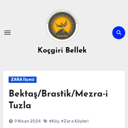
Skip
to
content
Koçgiri Bellek
ZARA İlçesi
Bektaş/Brastik/Mezra-i
Tuzla
9 Nisan 2024
#Köy
,
#Zara Köyleri