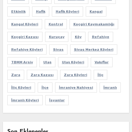
Etkinlik
Hafik
Hafik Köyleri
Kangal
Kangal Köyleri
Kontrol
Koçgiri Kaymakamlığı
Koçgiri Kazası
Kuruçay
Köy
Refahiye
Refahiye Köyleri
Sivas
Sivas Merkez Köyleri
TBMM Arşiv
Ulaş
Ulaş Köyleri
Vakıflar
Zara
Zara Kazası
Zara Köyleri
İliç
İliç Köyleri
İlçe
İmraniye Nahiyesi
İmranlı
İmranlı Köyleri
İsyanlar
Son Eklenenler