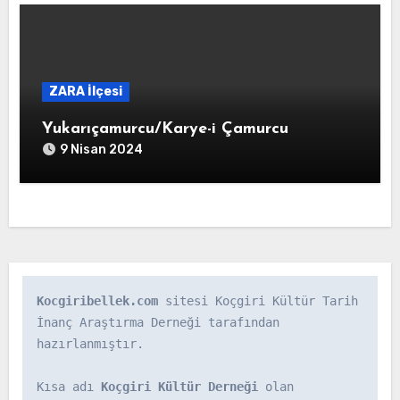
ZARA İlçesi
Yukarıçamurcu/Karye-i Çamurcu
9 Nisan 2024
Kocgiribellek.com
 sitesi Koçgiri Kültür Tarih 
İnanç Araştırma Derneği tarafından 
hazırlanmıştır.

Kısa adı 
Koçgiri Kültür Derneği
 olan 