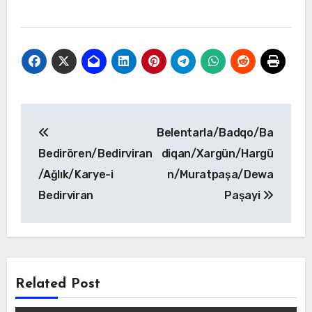
Yazı
Belentarla/Badqo/Ba
gezinmesi
Bedirören/Bedirviran
diqan/Xargün/Hargü
/Ağlık/Karye-i
n/Muratpaşa/Dewa
Bedirviran
Paşayi
Related Post