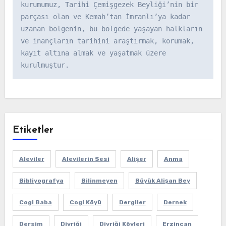
kurumumuz, Tarihi Çemişgezek Beyliği’nin bir 
parçası olan ve Kemah’tan İmranlı’ya kadar 
uzanan bölgenin, bu bölgede yaşayan halkların 
ve inançların tarihini araştırmak, korumak, 
kayıt altına almak ve yaşatmak üzere 
kurulmuştur.
Etiketler
Aleviler
Alevilerin Sesi
Alişer
Anma
Bibliyografya
Bilinmeyen
Büyük Alişan Bey
Cogi Baba
Cogi Köyü
Dergiler
Dernek
Dersim
Divriği
Divriği Köyleri
Erzincan