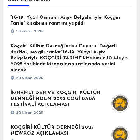
“16-19. Yüzıl Osmanlı Arşiv Belgeleriyle Koçgiri
Tarihi” kitabının tanıtımı yapıldı
1 Haziran 2025
Koçgiri Kültür Derneği’nden Duyuru: Değerli
dostlar, sevgili canlar“16-19. Yüzyıl Arşiv
Belgeleriyle KOÇGİRİ TARİHİ” kitabımız 10 Mayıs
2025 tarihinde kitapçıların raflarında yerini
alacak.
28 Nisan 2025
İMRANLI-DER VE KOÇGİRİ KÜLTÜR
DERNEĞİ’NDEN 2025 COGİ BABA
FESTİVALİ AÇIKLAMASI
22 Nisan 2025
KOÇGİRİ KÜLTÜR DERNEĞİ 2025
NEWROZ AÇIKLAMASI