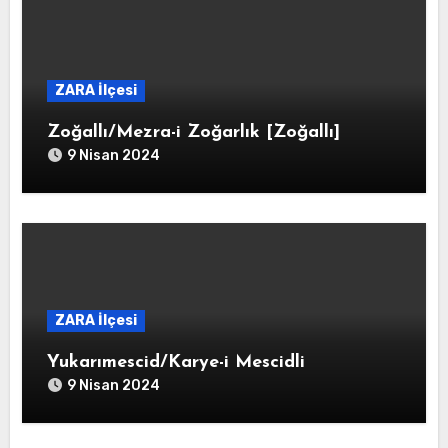
ZARA İlçesi
Zoğallı/Mezra-i Zoğarlık [Zoğallı]
9 Nisan 2024
ZARA İlçesi
Yukarımescid/Karye-i Mescidli
9 Nisan 2024