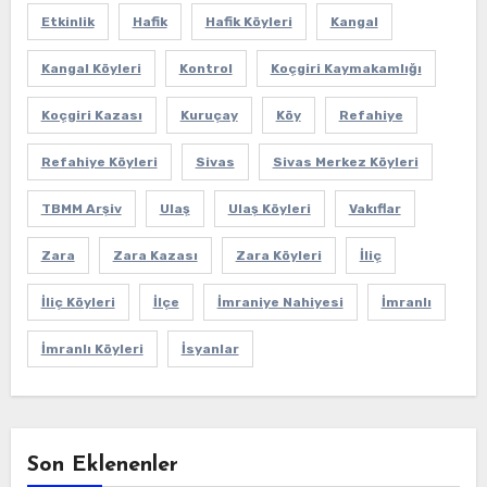
Etkinlik
Hafik
Hafik Köyleri
Kangal
Kangal Köyleri
Kontrol
Koçgiri Kaymakamlığı
Koçgiri Kazası
Kuruçay
Köy
Refahiye
Refahiye Köyleri
Sivas
Sivas Merkez Köyleri
TBMM Arşiv
Ulaş
Ulaş Köyleri
Vakıflar
Zara
Zara Kazası
Zara Köyleri
İliç
İliç Köyleri
İlçe
İmraniye Nahiyesi
İmranlı
İmranlı Köyleri
İsyanlar
Son Eklenenler