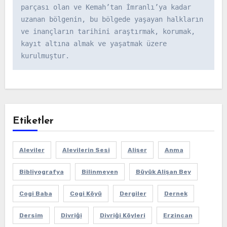
parçası olan ve Kemah’tan İmranlı’ya kadar 
uzanan bölgenin, bu bölgede yaşayan halkların 
ve inançların tarihini araştırmak, korumak, 
kayıt altına almak ve yaşatmak üzere 
kurulmuştur.
Etiketler
Aleviler
Alevilerin Sesi
Alişer
Anma
Bibliyografya
Bilinmeyen
Büyük Alişan Bey
Cogi Baba
Cogi Köyü
Dergiler
Dernek
Dersim
Divriği
Divriği Köyleri
Erzincan