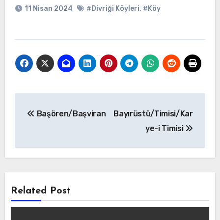
11 Nisan 2024
#Divriği Köyleri
,
#Köy
Yazı
Başören/Başviran
Bayırüstü/Timisi/Kar
gezinmesi
ye-i Timisi
Related Post