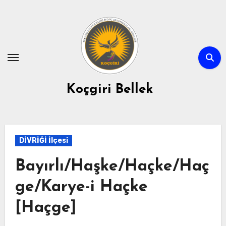
Skip
to
content
Koçgiri Bellek
DİVRİĞİ İlçesi
Bayırlı/Haşke/Haçke/Haç
ge/Karye-i Haçke
[Haçge]