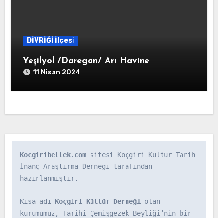
DİVRİĞİ İlçesi
Yeşilyol /Daregan/ Arı Havine
11 Nisan 2024
Kocgiribellek.com
 sitesi Koçgiri Kültür Tarih 
İnanç Araştırma Derneği tarafından 
hazırlanmıştır.

Kısa adı 
Koçgiri Kültür Derneği
 olan 
kurumumuz, Tarihi Çemişgezek Beyliği’nin bir 