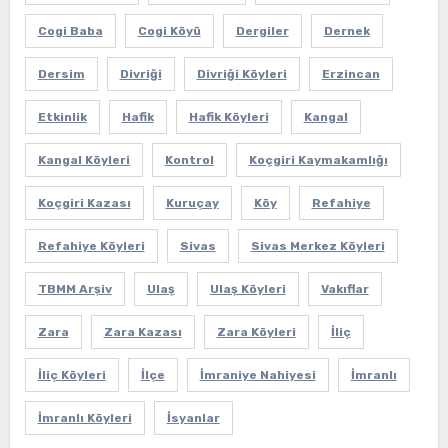
Cogi Baba
Cogi Köyü
Dergiler
Dernek
Dersim
Divriği
Divriği Köyleri
Erzincan
Etkinlik
Hafik
Hafik Köyleri
Kangal
Kangal Köyleri
Kontrol
Koçgiri Kaymakamlığı
Koçgiri Kazası
Kuruçay
Köy
Refahiye
Refahiye Köyleri
Sivas
Sivas Merkez Köyleri
TBMM Arşiv
Ulaş
Ulaş Köyleri
Vakıflar
Zara
Zara Kazası
Zara Köyleri
İliç
İliç Köyleri
İlçe
İmraniye Nahiyesi
İmranlı
İmranlı Köyleri
İsyanlar