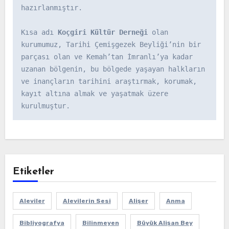
hazırlanmıştır.

Kısa adı 
Koçgiri Kültür Derneği
 olan 
kurumumuz, Tarihi Çemişgezek Beyliği’nin bir 
parçası olan ve Kemah’tan İmranlı’ya kadar 
uzanan bölgenin, bu bölgede yaşayan halkların 
ve inançların tarihini araştırmak, korumak, 
kayıt altına almak ve yaşatmak üzere 
kurulmuştur.
Etiketler
Aleviler
Alevilerin Sesi
Alişer
Anma
Bibliyografya
Bilinmeyen
Büyük Alişan Bey